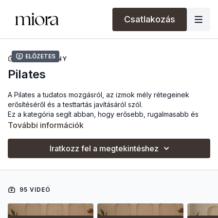
Csatlakozás
Előzetes
GYŰJTEMÉNY
Pilates
A Pilates a tudatos mozgásról, az izmok mély rétegeinek
erősítéséről és a testtartás javításáról szól.
Ez a kategória segít abban, hogy erősebb, rugalmasabb és
kiegyensúlyozottabb legyél — akár teljesen kezdőként, akár
További információk
haladóként.
Iratkozz fel a megtekintéshez
A mozgásprogram megkezdése előtt javasolt orvossal
konzultálni, különösen sérülés, betegség, várandósság vagy
szülés utáni időszak esetén. Az itt elhangzó útmutatás nem
helyettesíti az orvosi tanácsot.
95 VIDEÓ