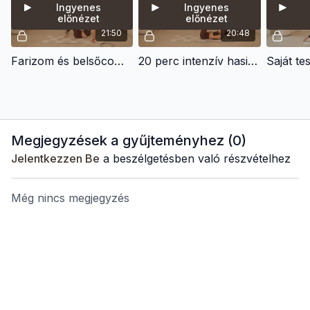
Ingyenes
Ingyenes
előnézet
előnézet
21:50
20:48
Farizom és belsőcomb formálás súllyal
20 perc intenzív hasizom erősítés bokasúllyal
Megjegyzések a gyűjteményhez (
0
)
Jelentkezzen Be
a beszélgetésben való részvételhez
Még nincs megjegyzés