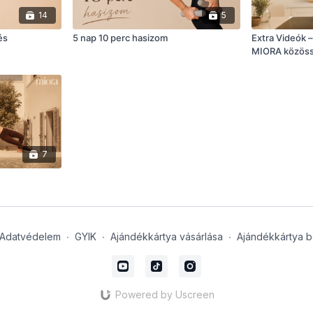
14
5
és
5 nap 10 perc hasizom
Extra Videók –
MIORA közös
7
Adatvédelem
∙
GYIK
∙
Ajándékkártya vásárlása
∙
Ajándékkártya b
Powered by Uscreen