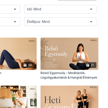
34
21
m
Belső Egyensúly – Meditációk,
Légzőgyakorlatok & Hangtál Élmények