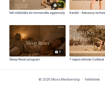
19
Női működés és hormonális egyensúly
Kardió - Alacsony terhel
5
Sleep Reset program
7 napos kihívás Csillával
© 2026 Miora Membership
∙
Feltételek
∙