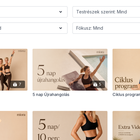
7
5
5 nap Újrahangolás
Ciklus progra