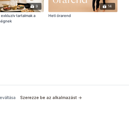
9
14
 exkluzív tartalmak a
Heti órarend
ségnek
eváltása
Szerezze be az alkalmazást ->