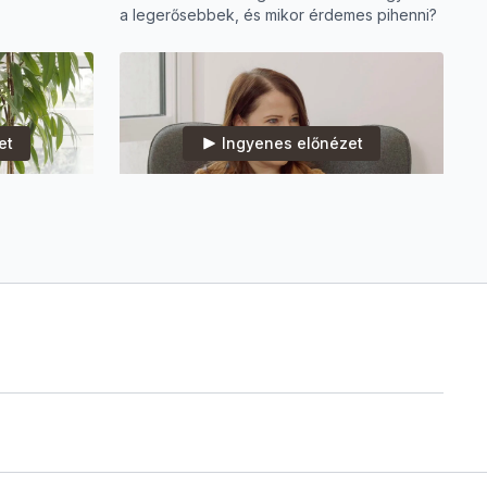
a legerősebbek, és mikor érdemes pihenni?
et
Ingyenes előnézet
25:06
14:54
A rejtett akadály, ami a teherbeesés útjában állhat.
Gátvédelem őszintén: mit tehetünk a szülési sérülések ellen?
sés mögött?
Mit tehetünk a szülési sérülések ellen?
et a
Gátvédelem, szülésre felkészülés és
 kíméletes
regeneráció közérthetően Pavelka Mártával.
et