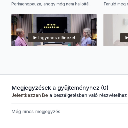
Perimenopauza, ahogy még nem hallottál
Tanuld meg é
róla.
ebben az él
Ingyenes előnézet
32:02
Hogyan kezeljük a perimenopauza tüneteit? Dr. Krauth Barbara nőgyógyásszal.
Nem kell szenvedni a változókorban – így
Mit árulnak e
enyhítheted a perimenopauza tüneteit.
vizsgálatok?
laboreredmé
Megjegyzések a gyűjteményhez (
0
)
egészségérő
Jelentkezzen Be
a beszélgetésben való részvételhez
Még nincs megjegyzés
Ingyenes előnézet