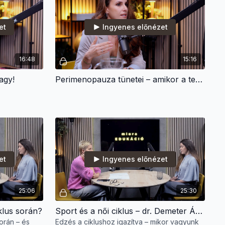
et
Ingyenes előnézet
16:48
15:16
agy!
Perimenopauza tünetei – amikor a tested jelez | Dr. Sipos Andrea
et
Ingyenes előnézet
25:06
25:30
iklus során?
Sport és a női ciklus – dr. Demeter Ágotával
során – és
Edzés a ciklushoz igazítva – mikor vagyunk