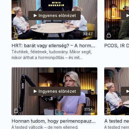
Ingyenes előnézet
33:47
HRT: barát vagy ellenség? – A hormonpótlás igazsága perimenopauzában!
PCOS, IR Di
Tévhitek, félelmek, tudomány. Mikor segít,
mikor árthat a hormonpótlás – és mit
mondanak a legfrissebb ajánlások?
Ingyenes előnézet
31:54
Honnan tudom, hogy perimenopauzában vagyok? – Dr. Krauth Barbara nőgyógyásszal.
A tested változik – de nem ellened.
A tested nem