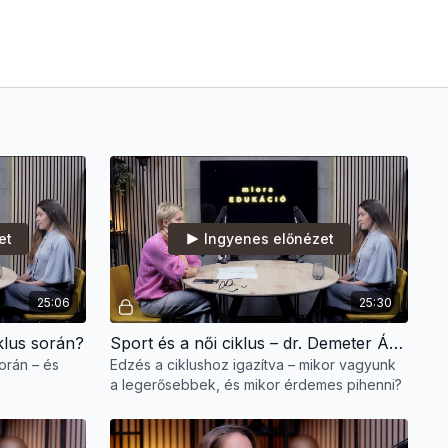
et
Ingyenes előnézet
25:06
25:30
iklus során?
Sport és a női ciklus – dr. Demeter Ágotával
során – és
Edzés a ciklushoz igazítva – mikor vagyunk
a legerősebbek, és mikor érdemes pihenni?