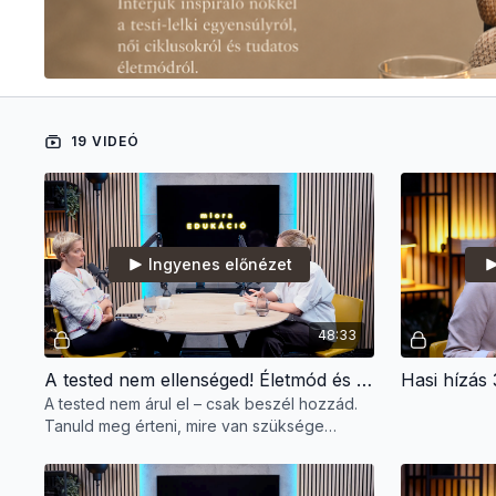
19 VIDEÓ
Ingyenes előnézet
48:33
A tested nem ellenséged! Életmód és táplálkozás a hormonális egyensúlyért!
A tested nem árul el – csak beszél hozzád.
Tanuld meg érteni, mire van szüksége
ebben az életszakaszban.