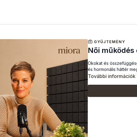
GYŰJTEMÉNY
Női működés 
Okokat és összefüggése
és hormonális háttér me
További információk