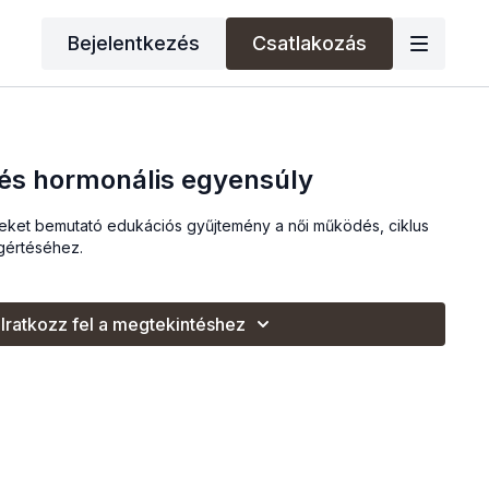
Bejelentkezés
Csatlakozás
és hormonális egyensúly
ket bemutató edukációs gyűjtemény a női működés, ciklus
gértéséhez.
Iratkozz fel a megtekintéshez