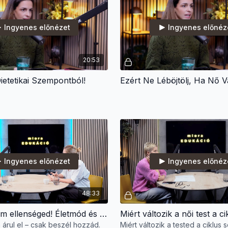
Ingyenes előnézet
Ingyenes előnéz
20:53
etetikai Szempontból!
Ezért Ne Léböjtölj, Ha Nő V
Ingyenes előnézet
Ingyenes előnéz
48:33
A tested nem ellenséged! Életmód és táplálkozás a hormonális egyensúlyért!
Miért változik a női test a c
 árul el – csak beszél hozzád.
Miért változik a tested a ciklus 