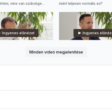
rteni, mire van szüksége
miért teljesen normális ez?
etszakaszban.
Ingyenes előnézet
Ingyenes előnéz
30:59
Minden videó megjelenítése
A kismamák legnagyobb kérdése: tényleg minden rendben van a babával?
l a várandósság alatti
Mi állhat a sikertelen teherbee
 Ultrahang, genetika,
Az office hiszteroszkópia segíth
nyek és minden, amit a babád
méhüregi elváltozások gyors és
l tudni érdemes.
kezelésében.
Ingyenes előnézet
Ingyenes előnéz