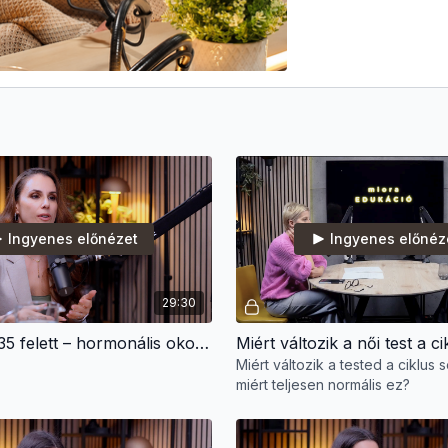
Ingyenes előnézet
Ingyenes előnéz
29:30
Hasi hízás 35 felett – hormonális okok és megoldások | Dr. Sipos Andrea
Miért változik a női test a c
Miért változik a tested a ciklus 
miért teljesen normális ez?