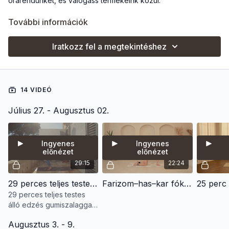
órarendünket, és válogass termékeink közül.
Minden nap találsz egy rövid, hatékony edzést, vagy
További információk
mobilizációs gyakorlatot, amely segít az erőnlét, mobilitásod és
regenerációd fejlesztésében.
Iratkozz fel a megtekintéshez
Már heti 90 -120 perc mozgással is sokat tehetsz az
egészségedért.
14 VIDEÓ
Próbáld meg egy teljes héten keresztül végigcsinálni a
programot - napi 10-20 perc mozgás is jelentős változást
Július 27. - Augusztus 02.
hozhat.
Ingyenes
Ingyenes
előnézet
előnézet
29:15
22:24
29 perces teljes testes, álló edzés, szalaggal
Farizom–has–kar fókusz – 22 perc (bokasúly + kézisúly + szalag)
29 perces teljes testes
álló edzés gumiszalaggal,
közepes szinten.
Augusztus 3. - 9.
Utazáshoz is tökéletes,