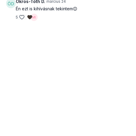
Ökrös-Tóth D.
március 24
Én ezt is kihívásnak tekintem😊
5