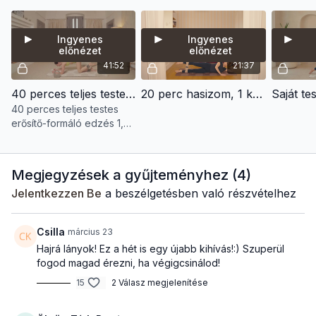
eszközigénye minimális,
mégis hatékonyan erősít é
Ingyenes
Ingyenes
előnézet
előnézet
41:52
21:37
40 perces teljes testes edzés, 1,5 kg-os bokasúllyal és kettlebbelel
20 perc hasizom, 1 kg kézisúllyal
40 perces teljes testes
erősítő-formáló edzés 1,5
kg-os bokasúllyal és 4
kg-os kettlebellel, mély
törzsizom-fókusszal.
Megjegyzések a gyűjteményhez (
4
)
Jelentkezzen Be
a beszélgetésben való részvételhez
Csilla
március 23
Hajrá lányok! Ez a hét is egy újabb kihívás!:) Szuperül
fogod magad érezni, ha végigcsinálod!
15
2 Válasz megjelenítése